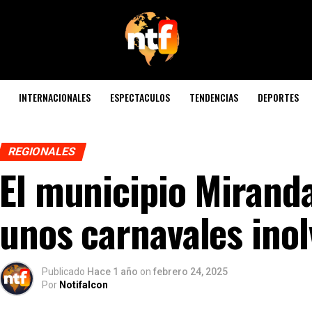
INTERNACIONALES
ESPECTACULOS
TENDENCIAS
DEPORTES
REGIONALES
El municipio Mirand
unos carnavales inol
Publicado
Hace 1 año
on
febrero 24, 2025
Por
Notifalcon