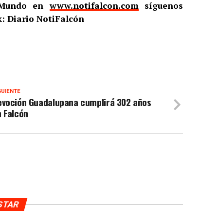
l Mundo en
www.notifalcon.com
síguenos
: Diario NotiFalcón
GUIENTE
evoción Guadalupana cumplirá 302 años
 Falcón
USTAR