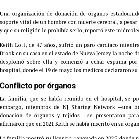
Una organización de donación de órganos estadounide
soporte vital de un hombre con muerte cerebral, a pesar
y que su religión le prohibía serlo, reportó este miércole
Keith Lott, de 47 años, sufrió un paro cardíaco mient
Brook en su casa en el estado de Nueva Jersey la noche de
desplomó sobre ella y comenzó a echar espuma por l
hospital, donde el 19 de mayo los médicos declararon su
Conflicto por órganos
La familia, que se había reunido en el hospital, se pr
embargo, miembros de NJ Sharing Network —una org
donación de órganos y tejidos— se presentaron para
afirmaron que en 2021 Keith se había inscrito en su orga
La familia mostró su licencia, renovada en 2025, donde n