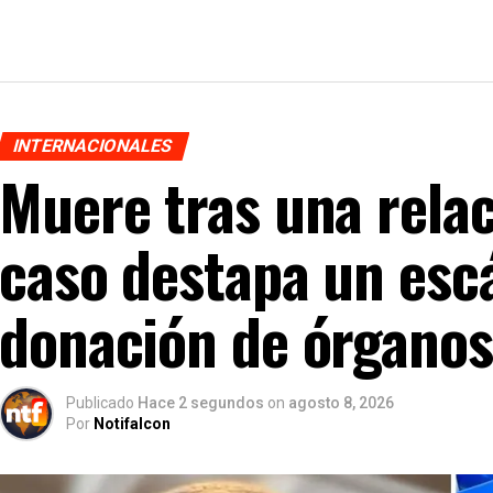
INTERNACIONALES
Muere tras una relac
caso destapa un esc
donación de órganos
Publicado
Hace 2 segundos
on
agosto 8, 2026
Por
Notifalcon