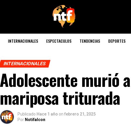
INTERNACIONALES
ESPECTACULOS
TENDENCIAS
DEPORTES
INTERNACIONALES
Adolescente murió a
mariposa triturada
Publicado
Hace 1 año
on
febrero 21, 2025
Por
Notifalcon