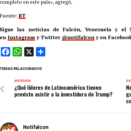
completo en este país», agregó.
Fuente:
RT
Sigue las noticias de Falcón, Venezuela y e
en
Instagram
y Twitter
@notifalcon
y en Facebook
Facebook
WhatsApp
X
Compartir
TEMAS RELACIONADOS
ANTERIOR
SI
¿Qué líderes de Latinoamérica tienen
Ne
previsto asistir a la investidura de Trump?
g
c
Notifalcon