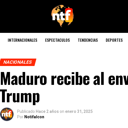
INTERNACIONALES
ESPECTACULOS
TENDENCIAS
DEPORTES
NACIONALES
Maduro recibe al env
Trump
Publicado
Hace 2 años
on
enero 31, 2025
Por
Notifalcon