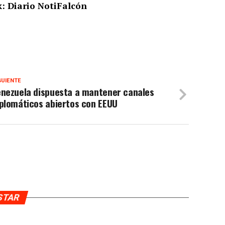
: Diario NotiFalcón
GUIENTE
enezuela dispuesta a mantener canales
iplomáticos abiertos con EEUU
USTAR