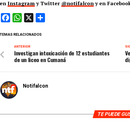
en
Instagram
y Twitter
@notifalcon
y en Facebook
Facebook
WhatsApp
X
Compartir
TEMAS RELACIONADOS
ANTERIOR
SI
Investigan intoxicación de 12 estudiantes
V
de un liceo en Cumaná
d
Notifalcon
TE PUEDE G