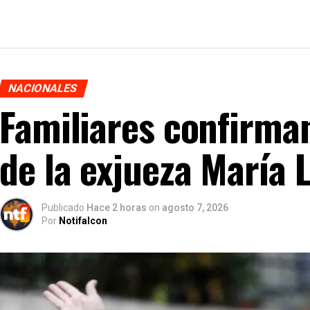
NACIONALES
Familiares confirman
de la exjueza María 
Publicado
Hace 2 horas
on
agosto 7, 2026
Por
Notifalcon