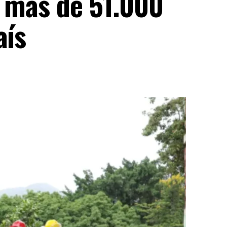
n más de 51.000
aís