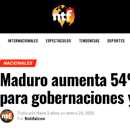
INTERNACIONALES
ESPECTACULOS
TENDENCIAS
DEPORTES
NACIONALES
Maduro aumenta 54%
para gobernaciones y
Publicado
Hace 2 años
on
enero 29, 2025
Por
Notifalcon