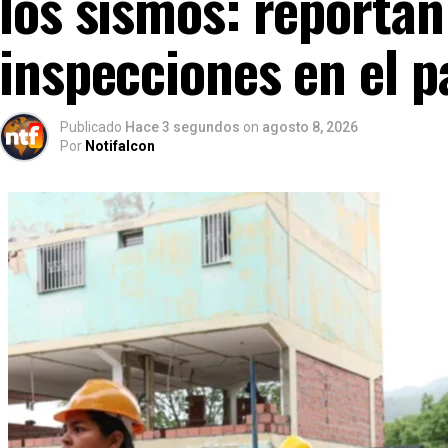
los sismos: reporta
inspecciones en el p
Publicado
Hace 3 segundos
on
agosto 8, 2026
Por
Notifalcon