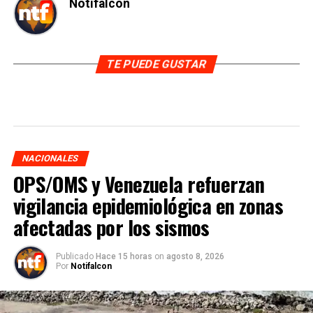
Notifalcon
TE PUEDE GUSTAR
NACIONALES
OPS/OMS y Venezuela refuerzan
vigilancia epidemiológica en zonas
afectadas por los sismos
Publicado
Hace 15 horas
on
agosto 8, 2026
Por
Notifalcon