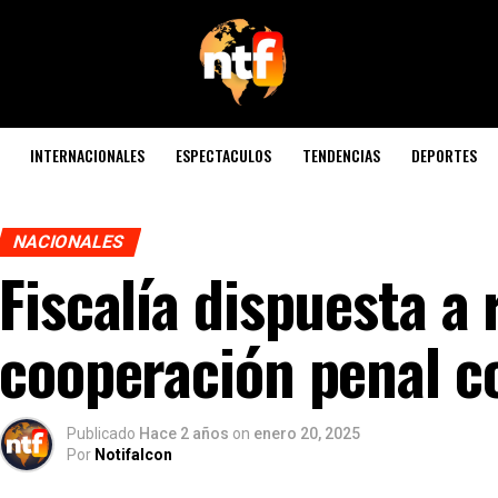
INTERNACIONALES
ESPECTACULOS
TENDENCIAS
DEPORTES
NACIONALES
Fiscalía dispuesta a
cooperación penal c
Publicado
Hace 2 años
on
enero 20, 2025
Por
Notifalcon