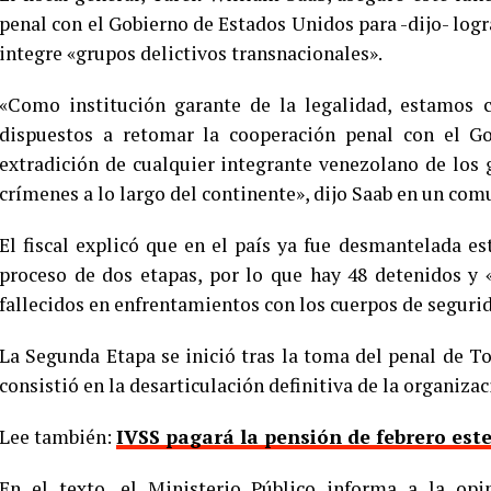
penal con el Gobierno de Estados Unidos para -dijo- logr
integre «grupos delictivos transnacionales».
«Como institución garante de la legalidad, estamos 
dispuestos a retomar la cooperación penal con el Go
extradición de cualquier integrante venezolano de los
crímenes a lo largo del continente», dijo Saab en un co
El fiscal explicó que en el país ya fue desmantelada e
proceso de dos etapas, por lo que hay 48 detenidos y
fallecidos en enfrentamientos con los cuerpos de seguri
La Segunda Etapa se inició tras la toma del penal de To
consistió en la desarticulación definitiva de la organiza
Lee también:
IVSS pagará la pensión de febrero est
En el texto, el Ministerio Público informa a la opi