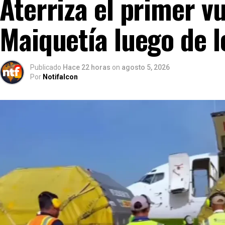
Aterriza el primer v
Maiquetía luego de 
Publicado
Hace 22 horas
on
agosto 5, 2026
Por
Notifalcon