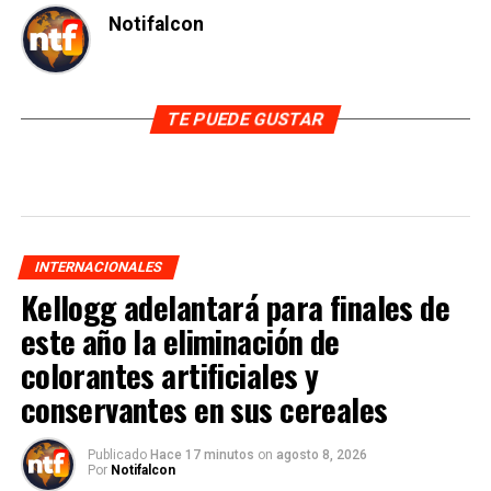
Notifalcon
TE PUEDE GUSTAR
INTERNACIONALES
Kellogg adelantará para finales de
este año la eliminación de
colorantes artificiales y
conservantes en sus cereales
Publicado
Hace 17 minutos
on
agosto 8, 2026
Por
Notifalcon