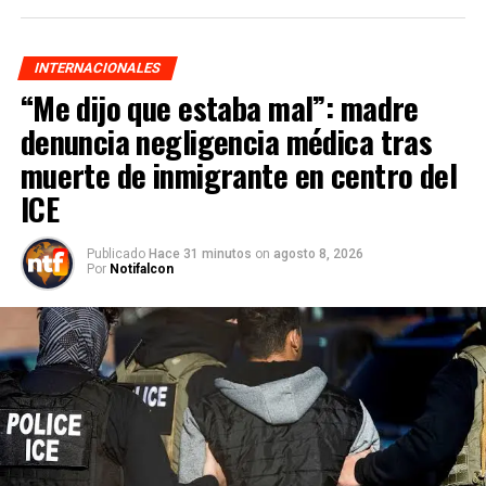
INTERNACIONALES
“Me dijo que estaba mal”: madre
denuncia negligencia médica tras
muerte de inmigrante en centro del
ICE
Publicado
Hace 31 minutos
on
agosto 8, 2026
Por
Notifalcon