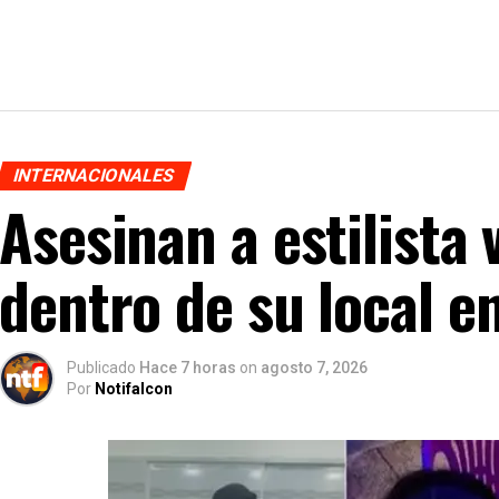
INTERNACIONALES
Asesinan a estilista
dentro de su local e
Publicado
Hace 7 horas
on
agosto 7, 2026
Por
Notifalcon