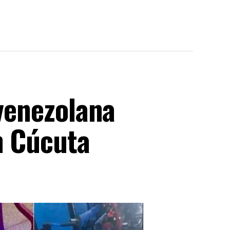
 venezolana
n Cúcuta