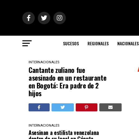
SUCESOS
REGIONALES
NACIONALES
INTERNACIONALES
Cantante zuliano fue
asesinado en un restaurante
en Bogotá: Era padre de 2
hijos
INTERNACIONALES
Asesinan a estilista venezolana
dentro de su local en Cúcuta