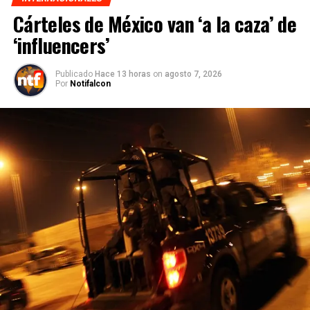
Cárteles de México van ‘a la caza’ de
‘influencers’
Publicado
Hace 13 horas
on
agosto 7, 2026
Por
Notifalcon