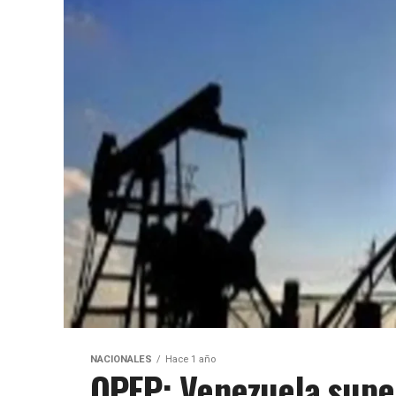
NACIONALES
Hace 1 año
OPEP: Venezuela super