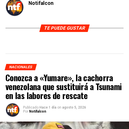
Notifalcon
TE PUEDE GUSTAR
NACIONALES
Conozca a «Yumare», la cachorra
venezolana que sustituirá a Tsunami
en las labores de rescate
Publicado
Hace 1 día
on
agosto 5, 2026
Por
Notifalcon