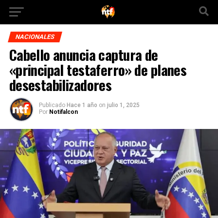
NACIONALES
Cabello anuncia captura de
«principal testaferro» de planes
desestabilizadores
Publicado
Hace 1 año
on
julio 1, 2025
Por
Notifalcon