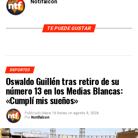
Notifalcon
TE PUEDE GUSTAR
DEPORTES
Oswaldo Guillén tras retiro de su
número 13 en los Medias Blancas:
«Cumplí mis sueños»
Publicado
Hace 16 horas
on
agosto 9, 2026
Por
Notifalcon