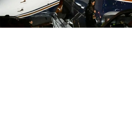
Lionel Messi despidió anoche a Jorge Messi en el
Cementerio El Prado, quien falleció en la madrugada del
sábado en la Clínica Centro tras haber padecido una
larga enfermedad.
Tras haber aterrizado a las 20,40 en el aeropuerto
Malvinas Argentinas, el capitán del Seleccionado, junto
a Antonela Roccuzzo y sus hijos fueron trasladados en
una caravana, escoltada por la policía, hasta la
necrópolis.