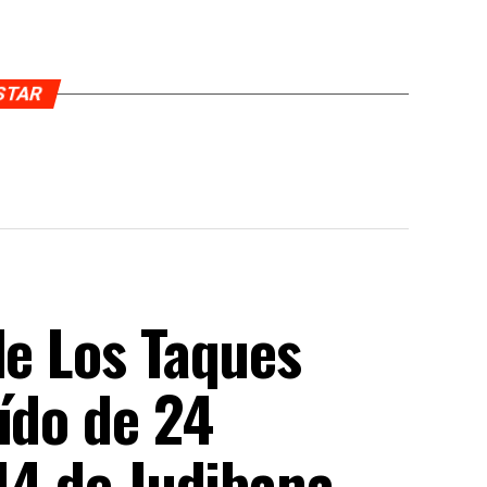
USTAR
de Los Taques
ído de 24
 14 de Judibana