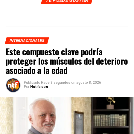
TE PUEDE GUSTAR
INTERNACIONALES
Este compuesto clave podría
proteger los músculos del deterioro
asociado a la edad
Publicado
Hace 3 segundos
on
agosto 8, 2026
Por
Notifalcon