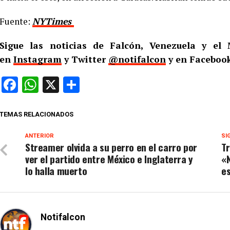
Fuente:
NYTimes
Sigue las noticias de Falcón, Venezuela y e
en
Instagram
y Twitter
@notifalcon
y en Faceboo
Facebook
WhatsApp
X
Compartir
TEMAS RELACIONADOS
ANTERIOR
SI
Streamer olvida a su perro en el carro por
T
ver el partido entre México e Inglaterra y
«N
lo halla muerto
e
Notifalcon