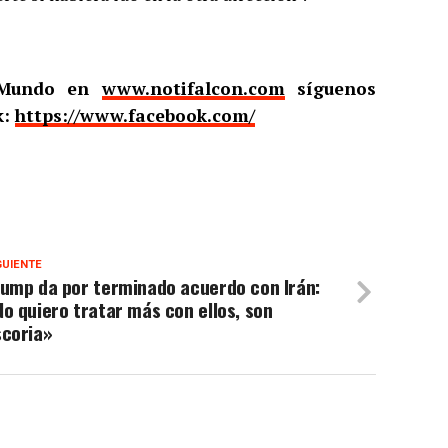
l Mundo en
www.notifalcon.com
síguenos
k:
https://www.facebook.com/
GUIENTE
rump da por terminado acuerdo con Irán:
o quiero tratar más con ellos, son
scoria»