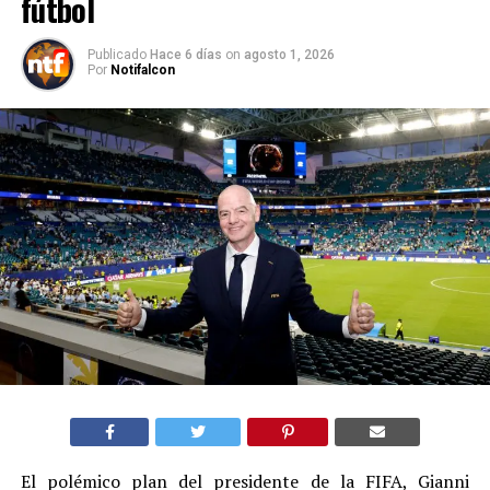
fútbol
Publicado
Hace 6 días
on
agosto 1, 2026
Por
Notifalcon
El polémico plan del presidente de la FIFA, Gianni