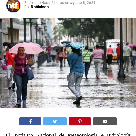
Publicado
Hace 2 horas
on
agosto 8, 2026
Por
Notifalcon
El Instituto Nacional de Meteorología e Hidrología