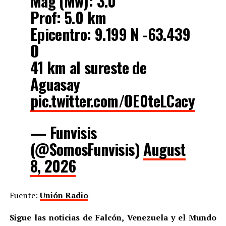
Mag (Mw): 3.0
Prof: 5.0 km
Epicentro: 9.199 N -63.439
O
41 km al sureste de
Aguasay
pic.twitter.com/OE0teLCacy
— Funvisis
(@SomosFunvisis)
August
8, 2026
Fuente:
Unión Radio
Sigue las noticias de Falcón, Venezuela y el Mundo