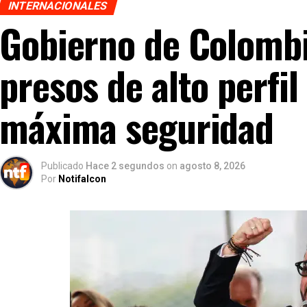
INTERNACIONALES
Gobierno de Colombia
presos de alto perfil
máxima seguridad
Publicado
Hace 2 segundos
on
agosto 8, 2026
Por
Notifalcon