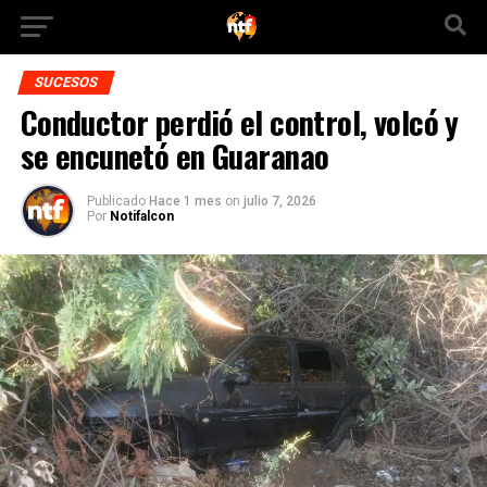
SUCESOS
Conductor perdió el control, volcó y
se encunetó en Guaranao
Publicado
Hace 1 mes
on
julio 7, 2026
Por
Notifalcon