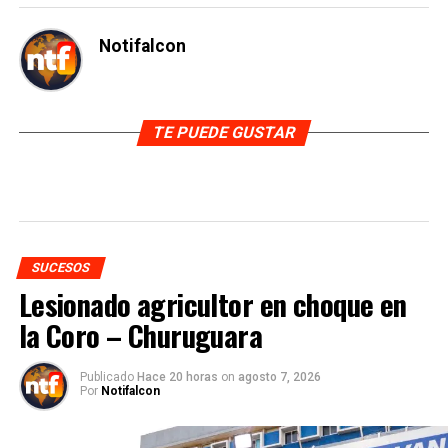
Notifalcon
TE PUEDE GUSTAR
SUCESOS
Lesionado agricultor en choque en
la Coro – Churuguara
Publicado
Hace 20 horas
on
agosto 7, 2026
Por
Notifalcon