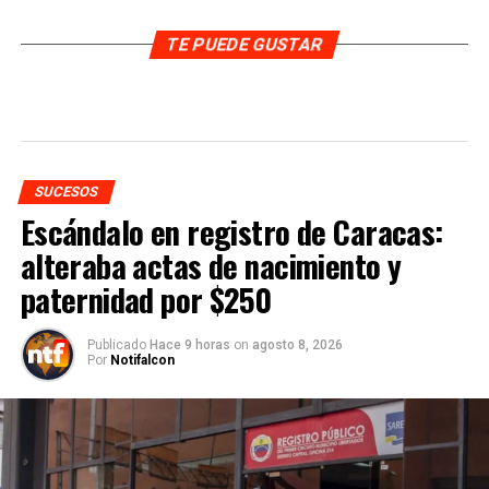
TE PUEDE GUSTAR
SUCESOS
Escándalo en registro de Caracas:
alteraba actas de nacimiento y
paternidad por $250
Publicado
Hace 9 horas
on
agosto 8, 2026
Por
Notifalcon