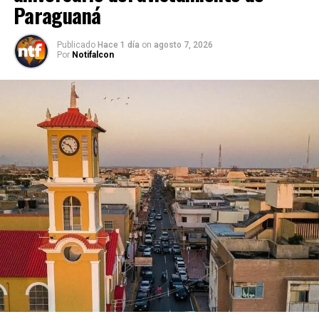
Paraguaná
Publicado
Hace 1 día
on
agosto 7, 2026
Por
Notifalcon