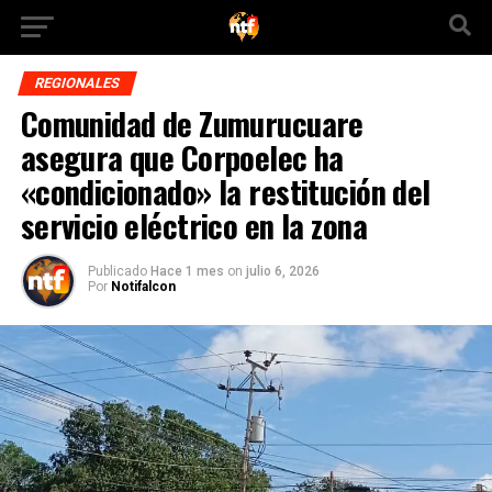
REGIONALES
Comunidad de Zumurucuare
asegura que Corpoelec ha
«condicionado» la restitución del
servicio eléctrico en la zona
Publicado
Hace 1 mes
on
julio 6, 2026
Por
Notifalcon