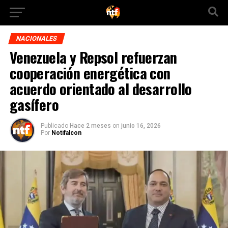
NACIONALES
Venezuela y Repsol refuerzan
cooperación energética con
acuerdo orientado al desarrollo
gasífero
Publicado
Hace 2 meses
on
junio 16, 2026
Por
Notifalcon