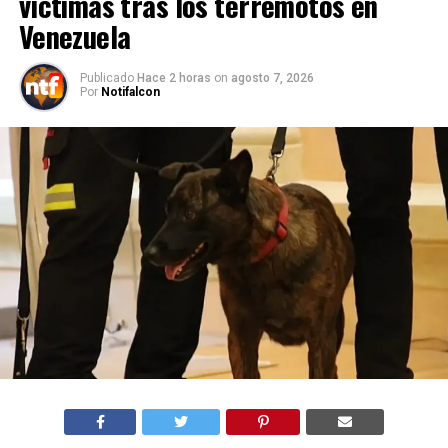
víctimas tras los terremotos en
Venezuela
Publicado
Hace 2 horas
on
agosto 7, 2026
Por
Notifalcon