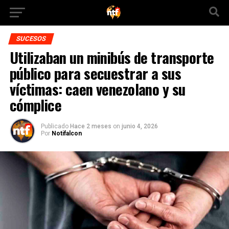
SUCESOS
Utilizaban un minibús de transporte
público para secuestrar a sus
víctimas: caen venezolano y su
cómplice
Publicado
Hace 2 meses
on
junio 4, 2026
Por
Notifalcon