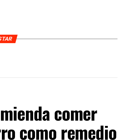
USTAR
comienda comer
rro como remedio