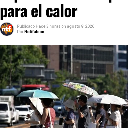
para el calor
Publicado
Hace 3 horas
on
agosto 8, 2026
Por
Notifalcon