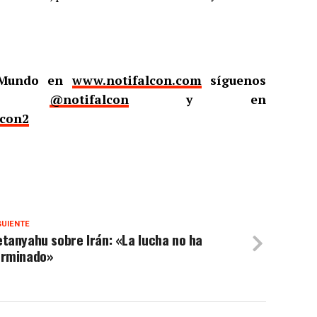
l Mundo en
www.notifalcon.com
síguenos
er
@notifalcon
y en
lcon2
GUIENTE
tanyahu sobre Irán: «La lucha no ha
erminado»