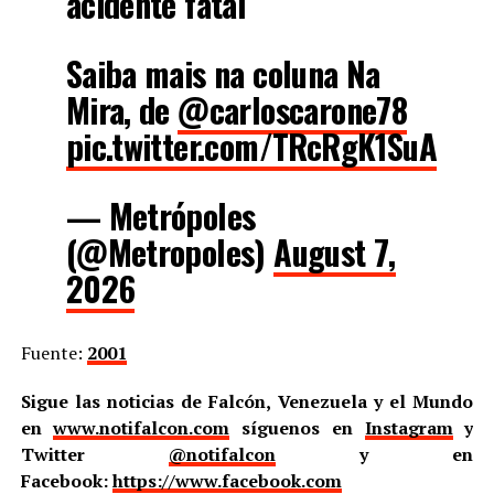
acidente fatal
Saiba mais na coluna Na
Mira, de
@carloscarone78
pic.twitter.com/TRcRgK1SuA
— Metrópoles
(@Metropoles)
August 7,
2026
Fuente:
2001
Sigue las noticias de Falcón, Venezuela y el Mundo
en
www.notifalcon.com
síguenos en
Instagram
y
Twitter
@notifalcon
y en
Facebook:
https://www.facebook.com