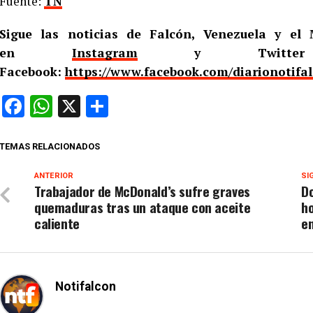
Fuente:
TN
Sigue las noticias de Falcón, Venezuela y e
en
Instagram
y Twitt
Facebook:
https://www.facebook.com/diarionotifa
Facebook
WhatsApp
X
Compartir
TEMAS RELACIONADOS
ANTERIOR
SI
Trabajador de McDonald’s sufre graves
D
quemaduras tras un ataque con aceite
ho
caliente
e
Notifalcon