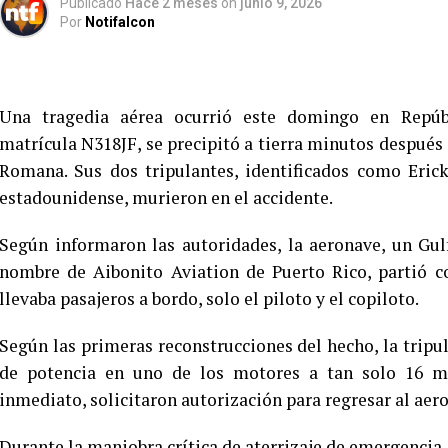
Publicado
Hace 2 meses
on
junio 9, 2026
Por
Notifalcon
Una tragedia aérea ocurrió este domingo en Repúb
matrícula N318JF, se precipitó a tierra minutos después
Romana. Sus dos tripulantes, identificados como Eric
estadounidense, murieron en el accidente.
Según informaron las autoridades, la aeronave, un Gul
nombre de Aibonito Aviation de Puerto Rico, partió c
llevaba pasajeros a bordo, solo el piloto y el copiloto.
Según las primeras reconstrucciones del hecho, la tripul
de potencia en uno de los motores a tan solo 16 mi
inmediato, solicitaron autorización para regresar al aer
Durante la maniobra crítica de aterrizaje de emergencia, e