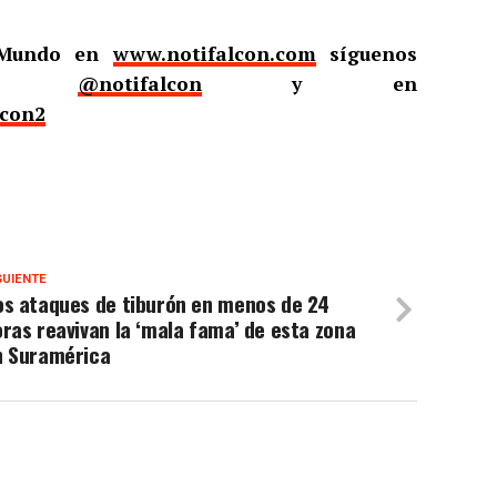
l Mundo en
www.notifalcon.com
síguenos
er
@notifalcon
y en
lcon2
GUIENTE
os ataques de tiburón en menos de 24
ras reavivan la ‘mala fama’ de esta zona
n Suramérica