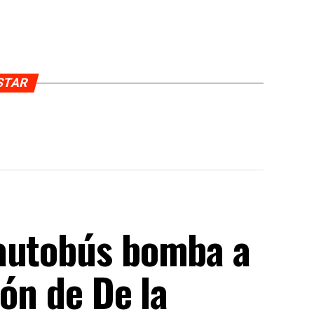
USTAR
 autobús bomba a
ión de De la