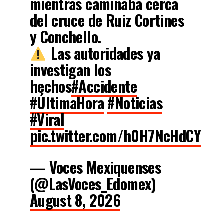
mientras caminaba cerca
del cruce de Ruiz Cortines
y Conchello.
Las autoridades ya
investigan los
hechos
#Accidente
#ÚltimaHora
#Noticias
#Viral
pic.twitter.com/h0H7NcHdCY
— Voces Mexiquenses
(@LasVoces_Edomex)
August 8, 2026