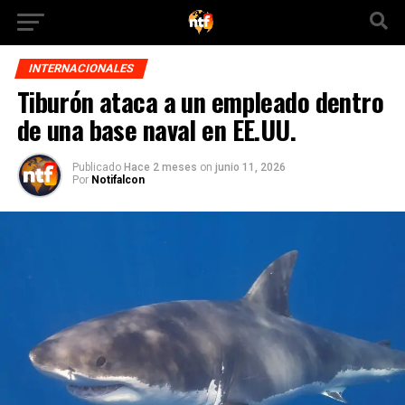
INTERNACIONALES
Tiburón ataca a un empleado dentro
de una base naval en EE.UU.
Publicado
Hace 2 meses
on
junio 11, 2026
Por
Notifalcon