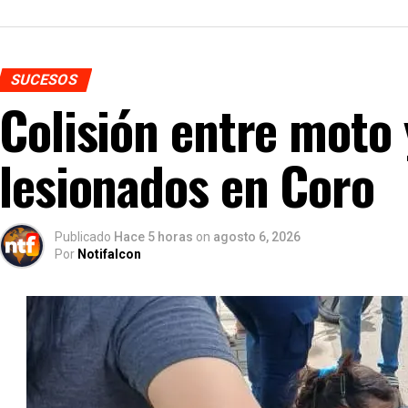
SUCESOS
Colisión entre moto 
lesionados en Coro
Publicado
Hace 5 horas
on
agosto 6, 2026
Por
Notifalcon