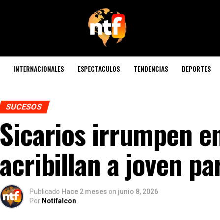
INTERNACIONALES
ESPECTACULOS
TENDENCIAS
DEPORTES
SUCESOS
Sicarios irrumpen en
acribillan a joven pa
Publicado
Hace 2 meses
on
junio 8, 2026
Por
Notifalcon