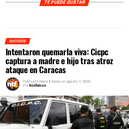
TE PUEDE GUSTAR
SUCESOS
Intentaron quemarla viva: Cicpc
captura a madre e hijo tras atroz
ataque en Caracas
Publicado
Hace 4 horas
on
agosto 7, 2026
Por
Notifalcon