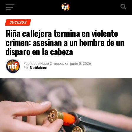
SUCESOS
Riña callejera termina en violento
crimen: asesinan a un hombre de un
disparo en la cabeza
Publicado
Hace 2 meses
on
junio 5, 2026
Por
Notifalcon