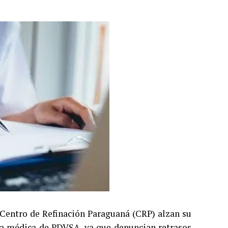
l Centro de Refinación Paraguaná (CRP) alzan su
ura médica de PDVSA, ya que denuncian retrasos