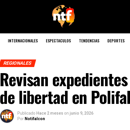
INTERNACIONALES
ESPECTACULOS
TENDENCIAS
DEPORTES
REGIONALES
Revisan expedientes 
de libertad en Polifa
Publicado
Hace 2 meses
on
junio 9, 2026
Por
Notifalcon