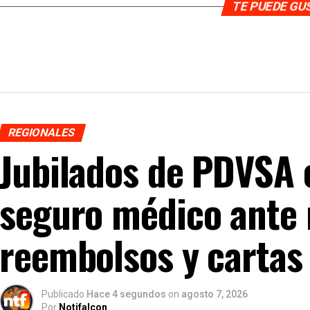
TE PUEDE G
REGIONALES
Jubilados de PDVSA 
seguro médico ante 
reembolsos y cartas 
Publicado
Hace 4 segundos
on
agosto 7, 2026
Por
Notifalcon