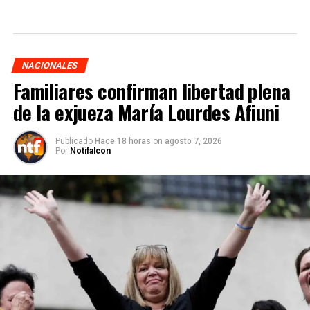
NACIONALES
Familiares confirman libertad plena
de la exjueza María Lourdes Afiuni
Publicado
Hace 18 horas
on
agosto 7, 2026
Por
Notifalcon