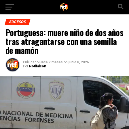
SUCESOS
Portuguesa: muere niño de dos años
tras atragantarse con una semilla
de mamón
Publicado
Hace 2 meses
on
junio 8, 2026
Por
Notifalcon