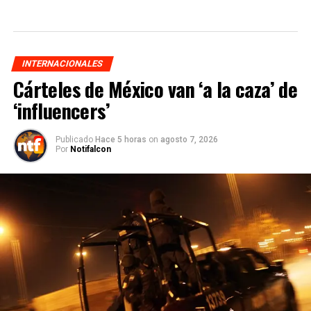
INTERNACIONALES
Cárteles de México van ‘a la caza’ de
‘influencers’
Publicado
Hace 5 horas
on
agosto 7, 2026
Por
Notifalcon