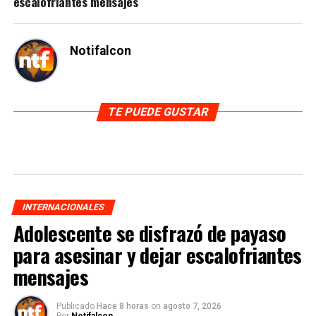
escalofriantes mensajes
Notifalcon
TE PUEDE GUSTAR
INTERNACIONALES
Adolescente se disfrazó de payaso
para asesinar y dejar escalofriantes
mensajes
Publicado
Hace 8 horas
on
agosto 7, 2026
Por
Notifalcon