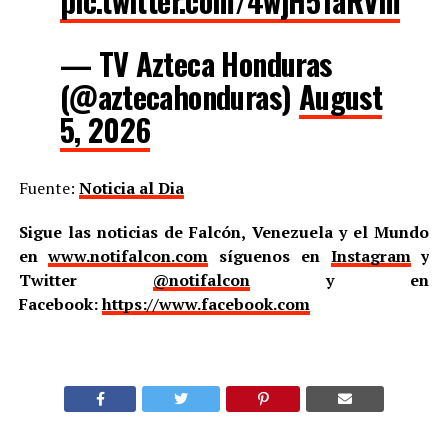
pic.twitter.com/4wjH5TaRVm
— TV Azteca Honduras
(@aztecahonduras)
August
5, 2026
Fuente:
Noticia al Dia
Sigue las noticias de Falcón, Venezuela y el Mundo
en
www.notifalcon.com
síguenos en
Instagram
y
Twitter
@notifalcon
y en
Facebook:
https://www.facebook.com