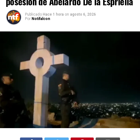
posesión de Abelardo De la Espriella
Publicado
Hace 1 hora
on
agosto 6, 2026
Por
Notifalcon