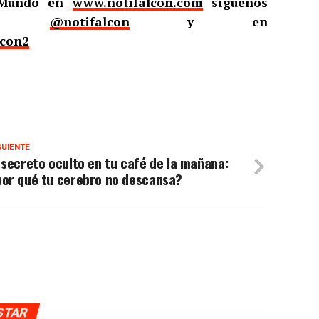
l Mundo en
www.notifalcon.com
síguenos
er
@notifalcon
y en
lcon2
GUIENTE
 secreto oculto en tu café de la mañana:
por qué tu cerebro no descansa?
USTAR