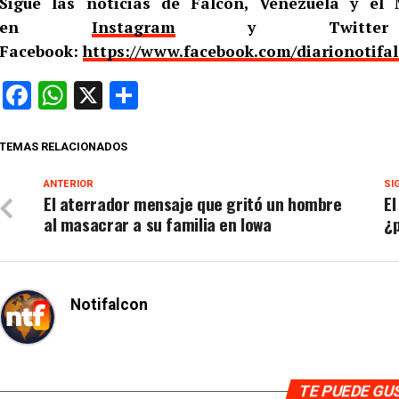
Sigue las noticias de Falcón, Venezuela y e
en
Instagram
y Twitt
Facebook:
https://www.facebook.com/diarionotifa
Facebook
WhatsApp
X
Compartir
TEMAS RELACIONADOS
ANTERIOR
SI
El aterrador mensaje que gritó un hombre
El
al masacrar a su familia en Iowa
¿
Notifalcon
TE PUEDE G