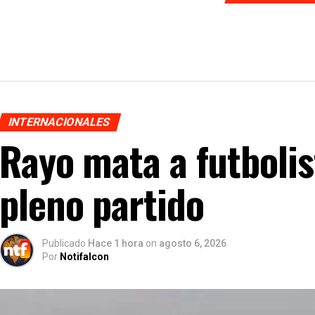
INTERNACIONALES
Rayo mata a futbolis
pleno partido
Publicado
Hace 1 hora
on
agosto 6, 2026
Por
Notifalcon