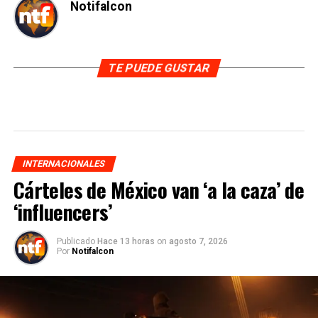
Notifalcon
TE PUEDE GUSTAR
INTERNACIONALES
Cárteles de México van ‘a la caza’ de
‘influencers’
Publicado
Hace 13 horas
on
agosto 7, 2026
Por
Notifalcon