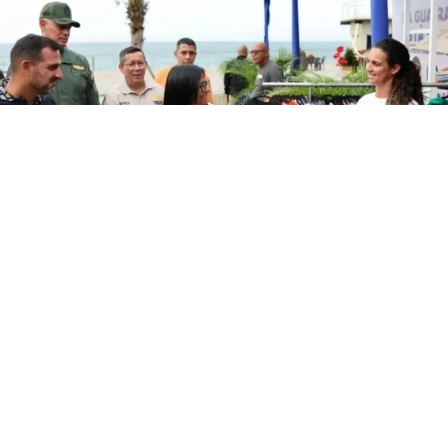
Este jueves, la presidenta encargada de la República,
Delcy Rodríguez, ordenó la creación de un Plan Maestro
de Recuperación de La Guaira.
Durante una ceremonia de entrega de financiamientos a
comercios y emprendedores de La Guaira, la mandataria