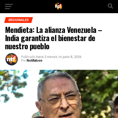
REGIONALES
Mendieta: La alianza Venezuela –
India garantiza el bienestar de
nuestro pueblo
Publicado
Hace 2 meses
on
junio 8, 2026
Por
Notifalcon