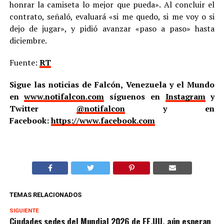
honrar la camiseta lo mejor que pueda». Al concluir el
contrato, señaló, evaluará «si me quedo, si me voy o si
dejo de jugar», y pidió avanzar «paso a paso» hasta
diciembre.
Fuente:
RT
Sigue las noticias de Falcón, Venezuela y el Mundo
en
www.notifalcon.com
síguenos en
Instagram
y
Twitter
@notifalcon
y en
Facebook:
https://www.facebook.com
TEMAS RELACIONADOS
SIGUIENTE
Ciudades sedes del Mundial 2026 de EE.UU. aún esperan