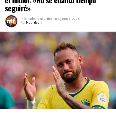
el fútbol: «No sé cuánto tiempo
seguiré»
Publicado
Hace 2 días
on
agosto 4, 2026
Por
Notifalcon