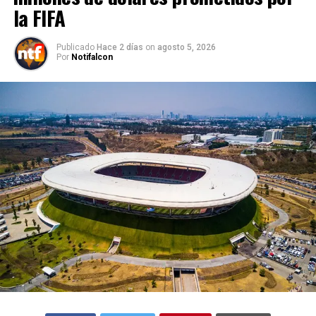
la FIFA
Publicado
Hace 2 días
on
agosto 5, 2026
Por
Notifalcon