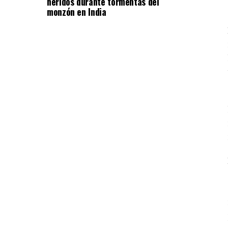
heridos durante tormentas del
monzón en India