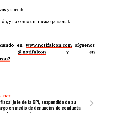
vas y sociales
ión, y no como un fracaso personal.
l Mundo en
www.notifalcon.com
síguenos
er
@notifalcon
y en
lcon2
GUIENTE
 fiscal jefe de la CPI, suspendido de su
argo en medio de denuncias de conducta