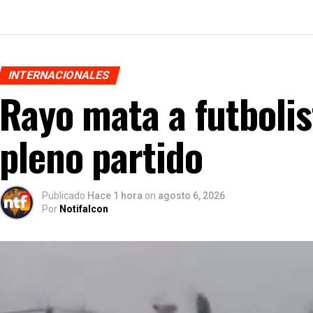
INTERNACIONALES
Rayo mata a futbolis
pleno partido
Publicado
Hace 1 hora
on
agosto 6, 2026
Por
Notifalcon