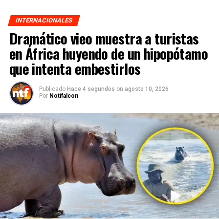
INTERNACIONALES
Dramático vieo muestra a turistas
en África huyendo de un hipopótamo
que intenta embestirlos
Publicado
Hace 4 segundos
on
agosto 10, 2026
Por
Notifalcon