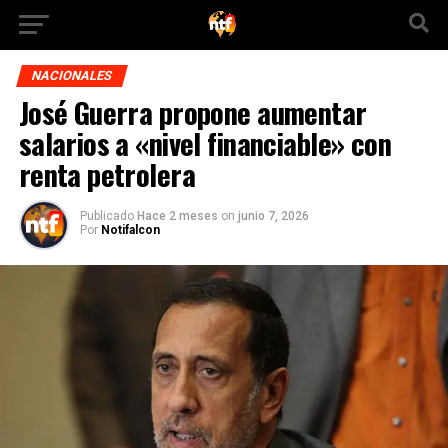
NACIONALES
José Guerra propone aumentar
salarios a «nivel financiable» con
renta petrolera
Publicado
Hace 2 meses
on
junio 7, 2026
Por
Notifalcon