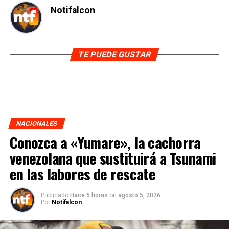
Notifalcon
TE PUEDE GUSTAR
NACIONALES
Conozca a «Yumare», la cachorra
venezolana que sustituirá a Tsunami
en las labores de rescate
Publicado
Hace 6 horas
on
agosto 5, 2026
Por
Notifalcon