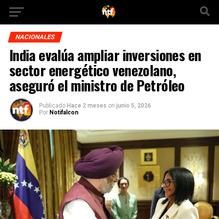
NACIONALES
India evalúa ampliar inversiones en
sector energético venezolano,
aseguró el ministro de Petróleo
Publicado
Hace 2 meses
on
junio 5, 2026
Por
Notifalcon