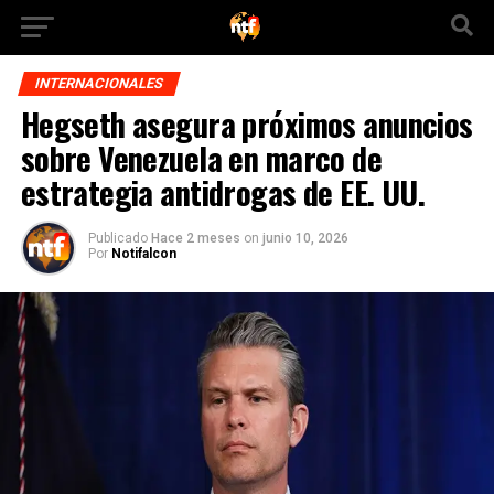
INTERNACIONALES
Hegseth asegura próximos anuncios
sobre Venezuela en marco de
estrategia antidrogas de EE. UU.
Publicado
Hace 2 meses
on
junio 10, 2026
Por
Notifalcon