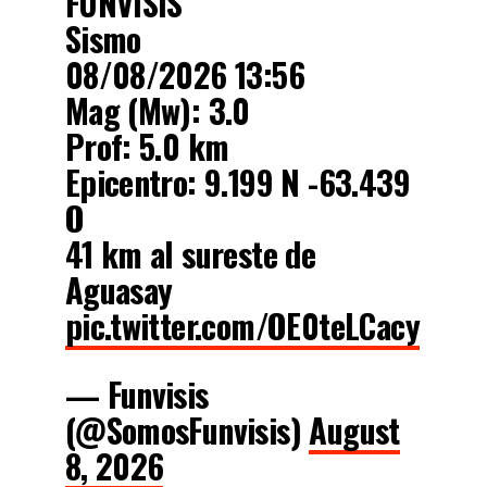
FUNVISIS
Sismo
08/08/2026 13:56
Mag (Mw): 3.0
Prof: 5.0 km
Epicentro: 9.199 N -63.439
O
41 km al sureste de
Aguasay
pic.twitter.com/OE0teLCacy
— Funvisis
(@SomosFunvisis)
August
8, 2026