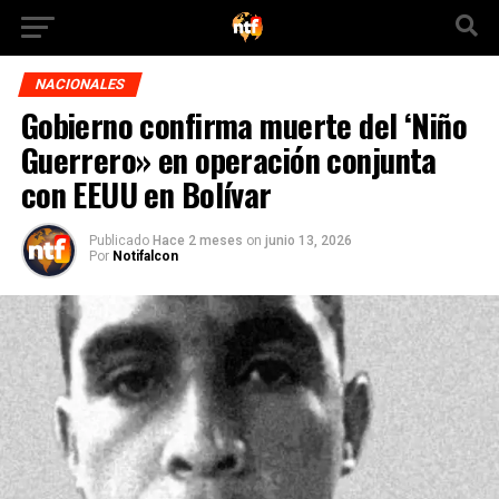
NACIONALES
Gobierno confirma muerte del ‘Niño
Guerrero» en operación conjunta
con EEUU en Bolívar
Publicado
Hace 2 meses
on
junio 13, 2026
Por
Notifalcon