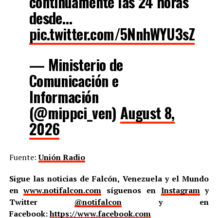
continuamente las 24 horas
desde…
pic.twitter.com/5NnhWYU3sZ
— Ministerio de
Comunicación e
Información
(@mippci_ven)
August 8,
2026
Fuente:
Unión Radio
Sigue las noticias de Falcón, Venezuela y el Mundo
en
www.notifalcon.com
síguenos en
Instagram
y
Twitter
@notifalcon
y en
Facebook:
https://www.facebook.com