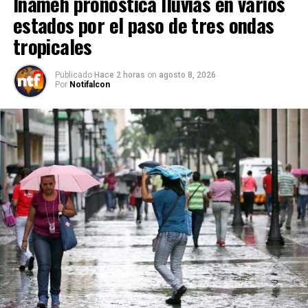
Inameh pronostica lluvias en varios
estados por el paso de tres ondas
tropicales
Publicado
Hace 2 horas
on
agosto 8, 2026
Por
Notifalcon