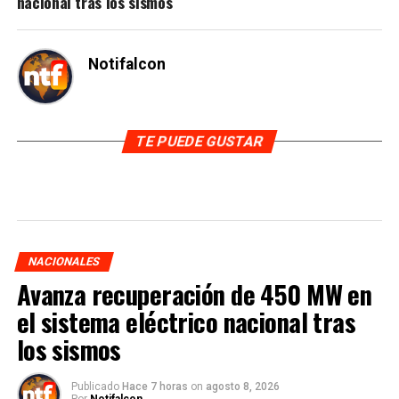
nacional tras los sismos
Notifalcon
TE PUEDE GUSTAR
NACIONALES
Avanza recuperación de 450 MW en
el sistema eléctrico nacional tras
los sismos
Publicado
Hace 7 horas
on
agosto 8, 2026
Por
Notifalcon