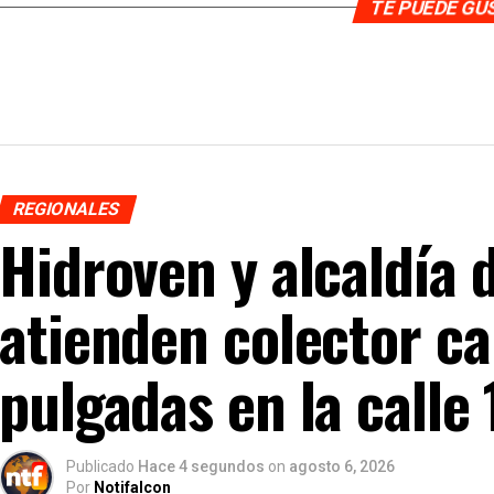
TE PUEDE G
REGIONALES
Hidroven y alcaldía 
atienden colector ca
pulgadas en la calle
Publicado
Hace 4 segundos
on
agosto 6, 2026
Por
Notifalcon