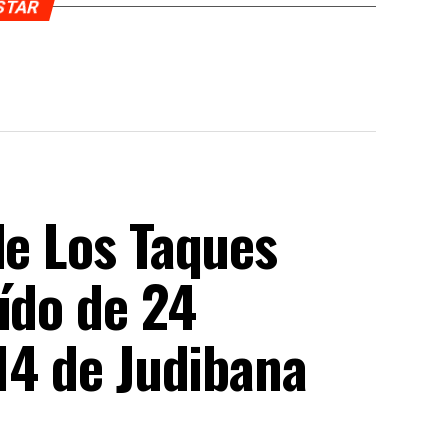
USTAR
de Los Taques
ído de 24
 14 de Judibana