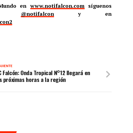
l Mundo en
www.notifalcon.com
síguenos
er
@notifalcon
y en
lcon2
GUIENTE
 Falcón: Onda Tropical N°12 llegará en
s próximas horas a la región