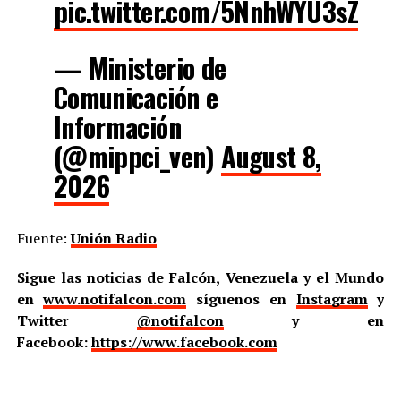
pic.twitter.com/5NnhWYU3sZ
— Ministerio de
Comunicación e
Información
(@mippci_ven)
August 8,
2026
Fuente:
Unión Radio
Sigue las noticias de Falcón, Venezuela y el Mundo
en
www.notifalcon.com
síguenos en
Instagram
y
Twitter
@notifalcon
y en
Facebook:
https://www.facebook.com